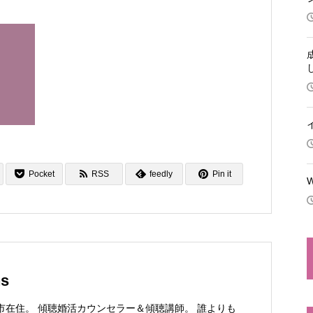
Pocket
RSS
feedly
Pin it
ns
市在住。 傾聴婚活カウンセラー＆傾聴講師。 誰よりも