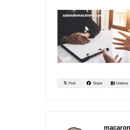
Post
Share
Hatena
macaro