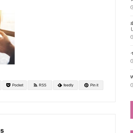
Pocket
RSS
feedly
Pin it
ns