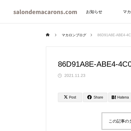
お知らせ
マカ
マカロンブログ
86D91A8E-ABE4-4C
86D91A8E-ABE4-4C0
イブ
2021.11.23
Post
Share
Hatena
この記事の