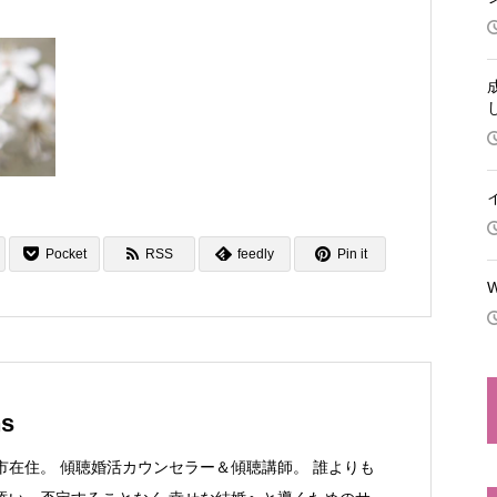
Pocket
RSS
feedly
Pin it
ns
市在住。 傾聴婚活カウンセラー＆傾聴講師。 誰よりも